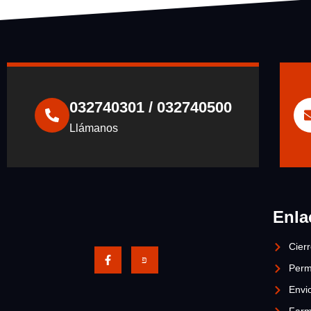
032740301 / 032740500
Llámanos
Enla
Cier
Perm
Envio