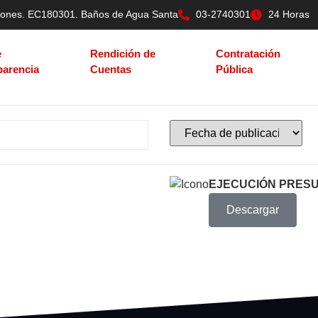
tilones. EC180301. Baños de Agua Santa
03-2740301
24 Horas
e
Rendición de
Contratación
parencia
Cuentas
Pública
EJECUCIÓN PRESU
Descargar