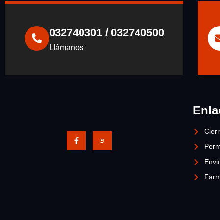
032740301 / 032740500
Llámanos
Enla
Cier
Perm
Envio
Farm