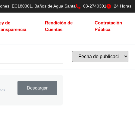
tilones. EC180301. Baños de Agua Santa
03-2740301
24 Horas
ey de
Rendición de
Contratación
ransparencia
Cuentas
Pública
Descargar
ads