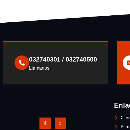
032740301 / 032740500
Llámanos
Enla
Cier
Perm