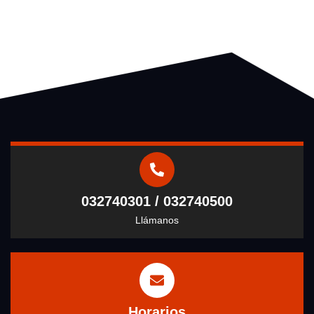
032740301 / 032740500
Llámanos
Horarios