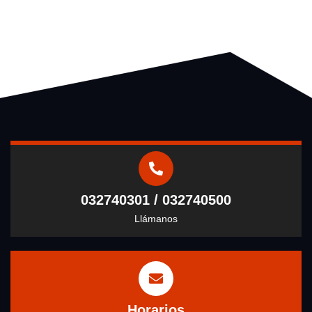
032740301 / 032740500
Llámanos
Horarios