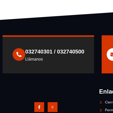
032740301 / 032740500
Llámanos
Enla
Cier
Perm