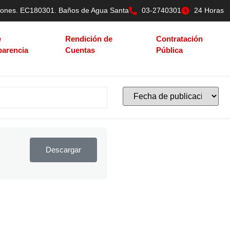
tilones. EC180301. Baños de Agua Santa
03-2740301
24 Horas
e
Rendición de
Contratación
parencia
Cuentas
Pública
Descargar