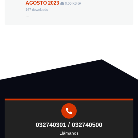
AGOSTO 2023
0.00 KB
167 downloads
...
032740301 / 032740500
Llámanos