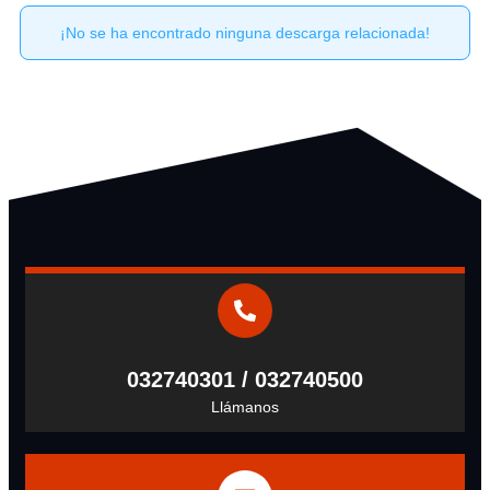
¡No se ha encontrado ninguna descarga relacionada!
032740301 / 032740500
Llámanos