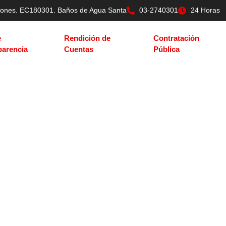
tilones. EC180301. Baños de Agua Santa
03-2740301
24 Horas
e
Rendición de
Contratación
parencia
Cuentas
Pública