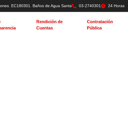
tilones. EC180301. Baños de Agua Santa
03-2740301
24 Horas
e
Rendición de
Contratación
parencia
Cuentas
Pública