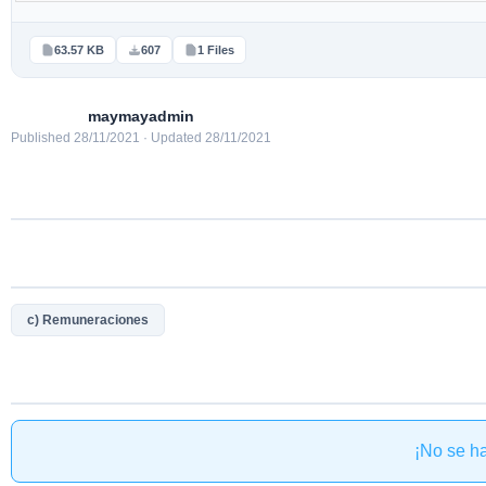
63.57 KB
607
1 Files
maymayadmin
Published 28/11/2021 · Updated 28/11/2021
c) Remuneraciones
¡No se h