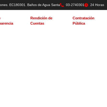
tilones. EC180301. Baños de Agua Santa
03-2740301
24 Horas
e
Rendición de
Contratación
parencia
Cuentas
Pública