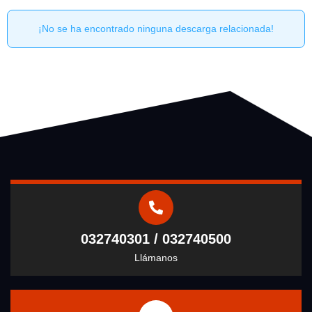
¡No se ha encontrado ninguna descarga relacionada!
032740301 / 032740500
Llámanos