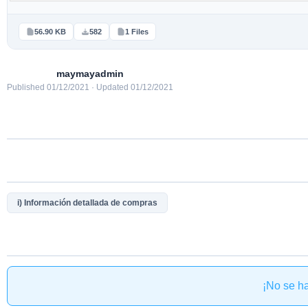
56.90 KB
582
1 Files
maymayadmin
Published 01/12/2021 · Updated 01/12/2021
i) Información detallada de compras
¡No se h