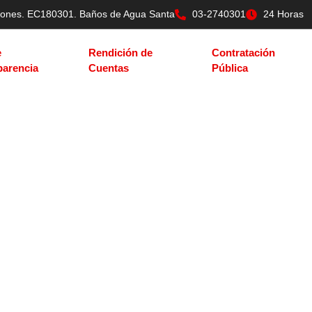
tilones. EC180301. Baños de Agua Santa
03-2740301
24 Horas
e
Rendición de
Contratación
parencia
Cuentas
Pública