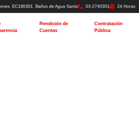
tilones. EC180301. Baños de Agua Santa
03-2740301
24 Horas
e
Rendición de
Contratación
parencia
Cuentas
Pública