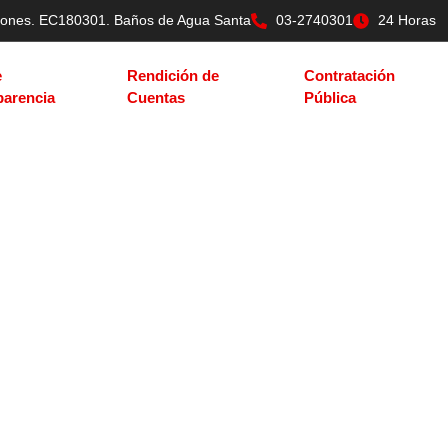
tilones. EC180301. Baños de Agua Santa
03-2740301
24 Horas
e
Rendición de
Contratación
parencia
Cuentas
Pública