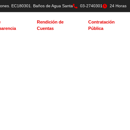
tilones. EC180301. Baños de Agua Santa
03-2740301
24 Horas
e
Rendición de
Contratación
parencia
Cuentas
Pública