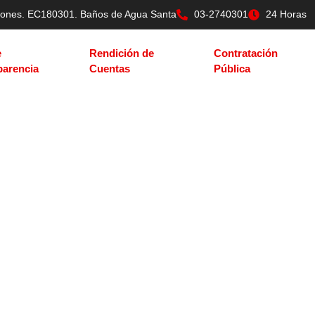
tilones. EC180301. Baños de Agua Santa
03-2740301
24 Horas
e
Rendición de
Contratación
parencia
Cuentas
Pública