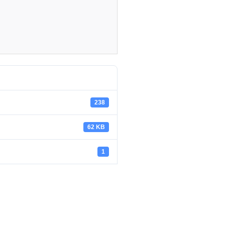
238
62 KB
1