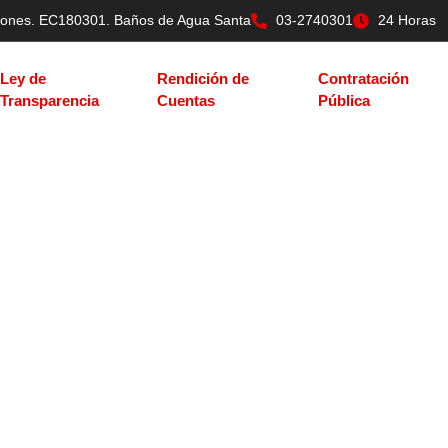
tilones. EC180301. Baños de Agua Santa
03-2740301
24 Horas
Ley de
Rendición de
Contratación
Transparencia
Cuentas
Pública