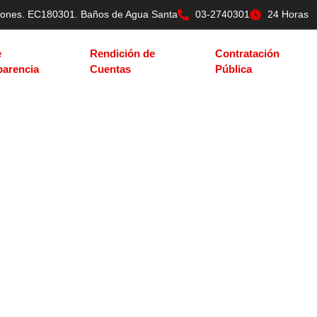
tilones. EC180301. Baños de Agua Santa
03-2740301
24 Horas
e
Rendición de
Contratación
parencia
Cuentas
Pública