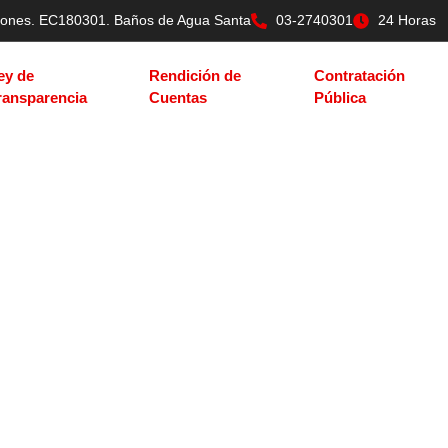
tilones. EC180301. Baños de Agua Santa
03-2740301
24 Horas
ey de
Rendición de
Contratación
ransparencia
Cuentas
Pública