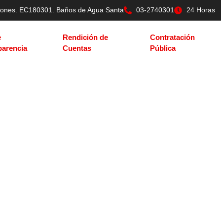
tilones. EC180301. Baños de Agua Santa
03-2740301
24 Horas
e
Rendición de
Contratación
parencia
Cuentas
Pública