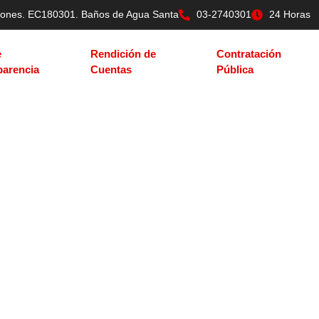
tilones. EC180301. Baños de Agua Santa
03-2740301
24 Horas
e
Rendición de
Contratación
parencia
Cuentas
Pública