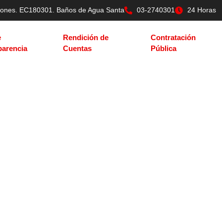
tilones. EC180301. Baños de Agua Santa
03-2740301
24 Horas
e
Rendición de
Contratación
parencia
Cuentas
Pública