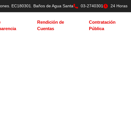
tilones. EC180301. Baños de Agua Santa
03-2740301
24 Horas
e
Rendición de
Contratación
parencia
Cuentas
Pública