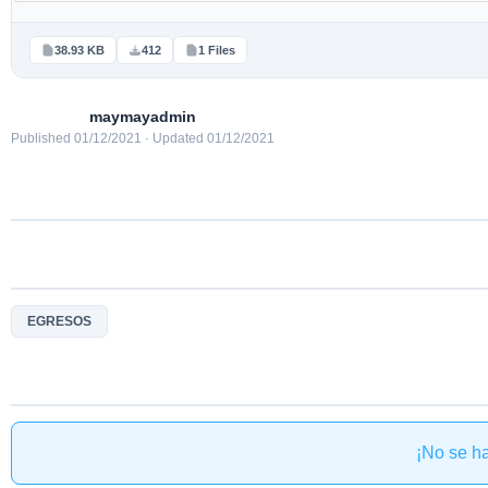
38.93 KB
412
1 Files
maymayadmin
Published 01/12/2021 · Updated 01/12/2021
EGRESOS
¡No se h