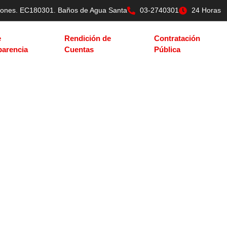
tilones. EC180301. Baños de Agua Santa
03-2740301
24 Horas
e
Rendición de
Contratación
parencia
Cuentas
Pública