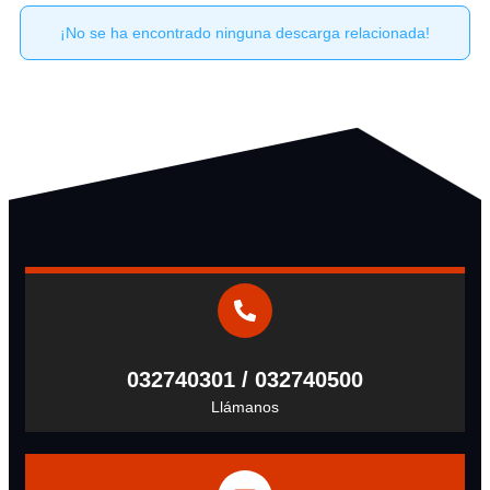
¡No se ha encontrado ninguna descarga relacionada!
032740301 / 032740500
Llámanos