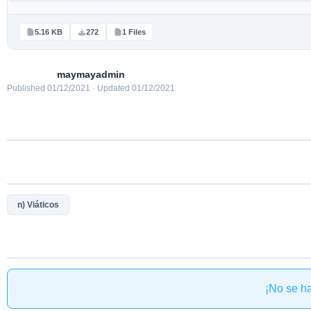
5.16 KB
272
1 Files
maymayadmin
Published 01/12/2021 · Updated 01/12/2021
n) Viáticos
¡No se h