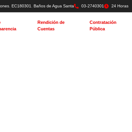
tilones. EC180301. Baños de Agua Santa
03-2740301
24 Horas
e
Rendición de
Contratación
parencia
Cuentas
Pública