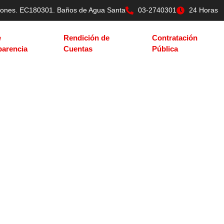
tilones. EC180301. Baños de Agua Santa
03-2740301
24 Horas
e
Rendición de
Contratación
parencia
Cuentas
Pública