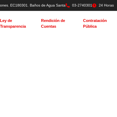
tilones. EC180301. Baños de Agua Santa
03-2740301
24 Horas
Ley de
Rendición de
Contratación
Transparencia
Cuentas
Pública