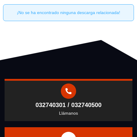
¡No se ha encontrado ninguna descarga relacionada!
032740301 / 032740500
Llámanos