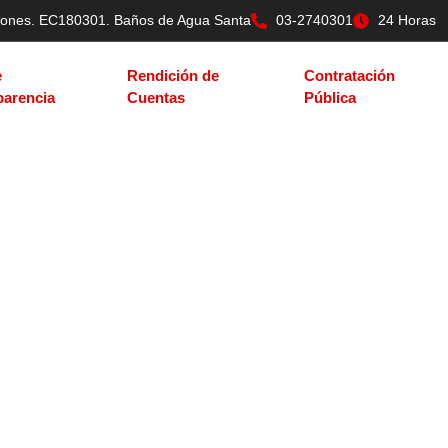
tilones. EC180301. Baños de Agua Santa
03-2740301
24 Horas
e
Rendición de
Contratación
parencia
Cuentas
Pública