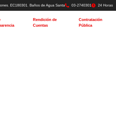
tilones. EC180301. Baños de Agua Santa
03-2740301
24 Horas
e
Rendición de
Contratación
parencia
Cuentas
Pública