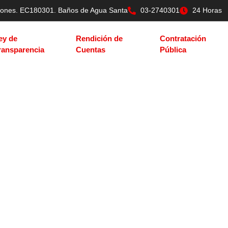
tilones. EC180301. Baños de Agua Santa
03-2740301
24 Horas
ey de
Rendición de
Contratación
ransparencia
Cuentas
Pública