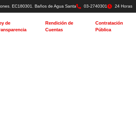
tilones. EC180301. Baños de Agua Santa
03-2740301
24 Horas
ey de
Rendición de
Contratación
ransparencia
Cuentas
Pública