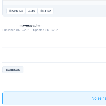
43.07 KB
509
1 Files
maymayadmin
Published 01/12/2021 · Updated 01/12/2021
EGRESOS
¡No se h