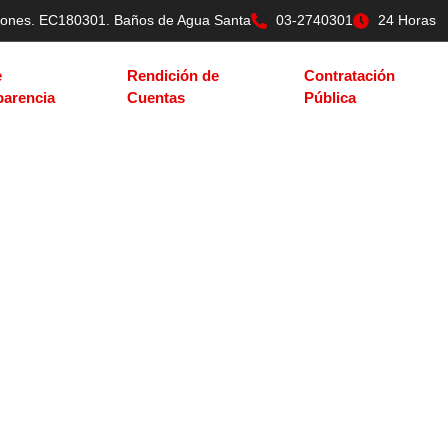
tilones. EC180301. Baños de Agua Santa
03-2740301
24 Horas
e
Rendición de
Contratación
parencia
Cuentas
Pública