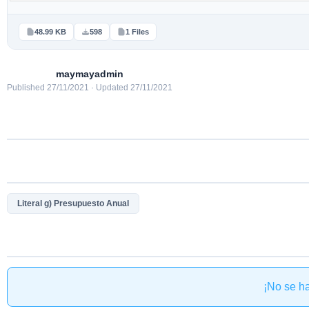
48.99 KB
598
1 Files
maymayadmin
Published 27/11/2021 · Updated 27/11/2021
Literal g) Presupuesto Anual
¡No se h