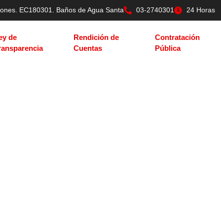
tilones. EC180301. Baños de Agua Santa
03-2740301
24 Horas
ey de
Rendición de
Contratación
ransparencia
Cuentas
Pública