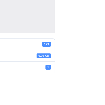
173
0.00 KB
1