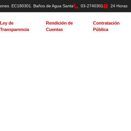
tilones. EC180301. Baños de Agua Santa
03-2740301
24 Horas
Ley de
Rendición de
Contratación
Transparencia
Cuentas
Pública