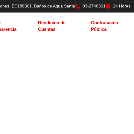
tilones. EC180301. Baños de Agua Santa
03-2740301
24 Horas
e
Rendición de
Contratación
parencia
Cuentas
Pública