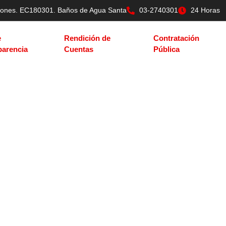
tilones. EC180301. Baños de Agua Santa
03-2740301
24 Horas
e
Rendición de
Contratación
parencia
Cuentas
Pública