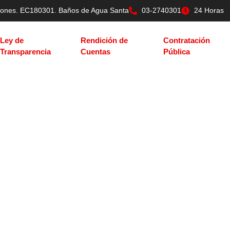
tilones. EC180301. Baños de Agua Santa
03-2740301
24 Horas
Ley de
Rendición de
Contratación
Transparencia
Cuentas
Pública