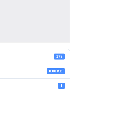
178
0.00 KB
1