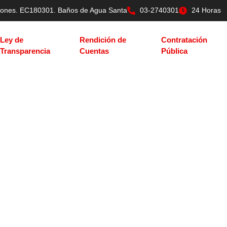
tilones. EC180301. Baños de Agua Santa
03-2740301
24 Horas
Ley de
Rendición de
Contratación
Transparencia
Cuentas
Pública