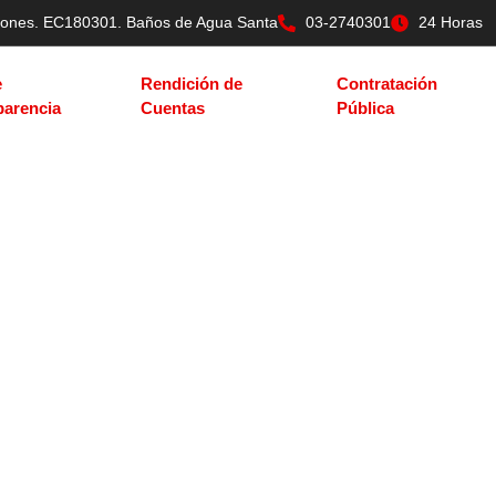
tilones. EC180301. Baños de Agua Santa
03-2740301
24 Horas
e
Rendición de
Contratación
parencia
Cuentas
Pública