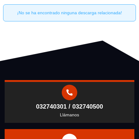
¡No se ha encontrado ninguna descarga relacionada!
032740301 / 032740500
Llámanos