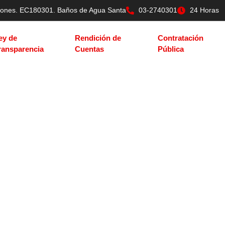
tilones. EC180301. Baños de Agua Santa
03-2740301
24 Horas
ey de
Rendición de
Contratación
ransparencia
Cuentas
Pública