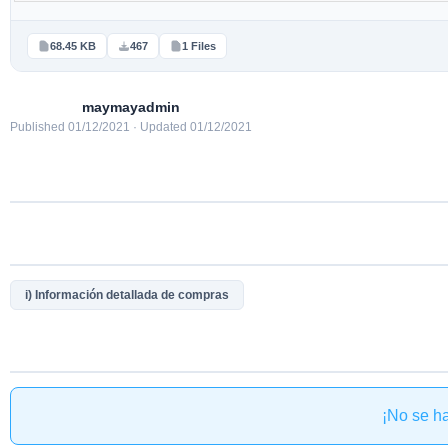
68.45 KB
467
1 Files
maymayadmin
Published 01/12/2021 · Updated 01/12/2021
i) Información detallada de compras
¡No se h