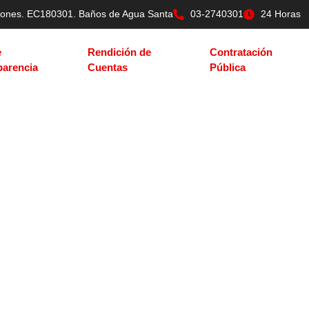
tilones. EC180301. Baños de Agua Santa
03-2740301
24 Horas
e
Rendición de
Contratación
parencia
Cuentas
Pública