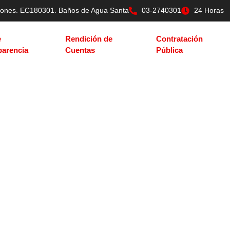
tilones. EC180301. Baños de Agua Santa
03-2740301
24 Horas
e
Rendición de
Contratación
parencia
Cuentas
Pública