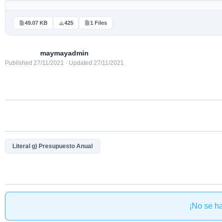
49.07 KB
425
1 Files
maymayadmin
Published 27/11/2021 · Updated 27/11/2021
Literal g) Presupuesto Anual
¡No se h