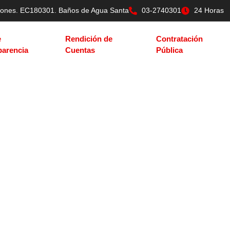
tilones. EC180301. Baños de Agua Santa
03-2740301
24 Horas
e
Rendición de
Contratación
parencia
Cuentas
Pública