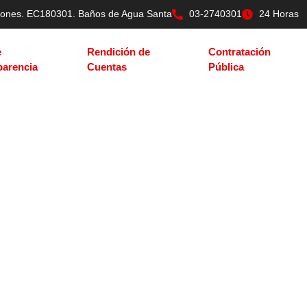
tilones. EC180301. Baños de Agua Santa
03-2740301
24 Horas
e
Rendición de
Contratación
parencia
Cuentas
Pública