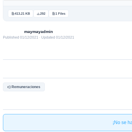
413.21 KB
292
1 Files
maymayadmin
Published 01/12/2021 · Updated 01/12/2021
c) Remuneraciones
¡No se h