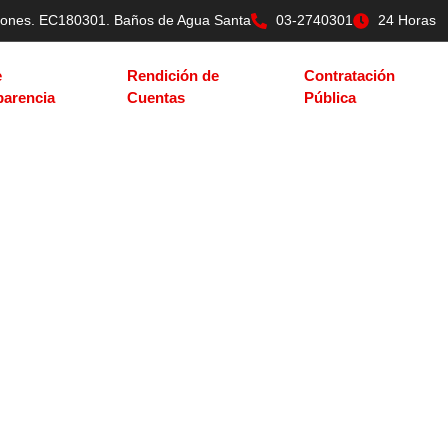
tilones. EC180301. Baños de Agua Santa
03-2740301
24 Horas
e
Rendición de
Contratación
parencia
Cuentas
Pública