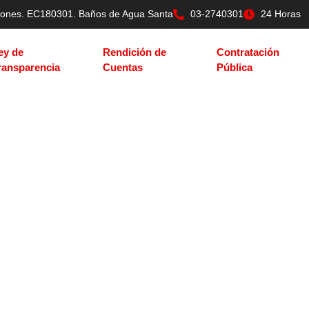
tilones. EC180301. Baños de Agua Santa
03-2740301
24 Horas
ey de
Rendición de
Contratación
ransparencia
Cuentas
Pública